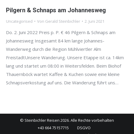
Pilgern & Schnaps am Johannesweg
Uncategorised
Von
Gerald Steinbichler
2. Juni 2021
Do. 2. Juni 2022 Preis p. P. € 46 Pilgern & Schnaps am
Johannesweg Insgesamt 84 km lange Johannes-
Wanderweg durch die Region Mühlviertler Alm
FreistadtUnsere Wanderung. Unsere Etappe ist ca. 14km
lang und startet um 08:00 in Weitersfelden. Beim Biohof
Thauernböck wartet Kaffee & Kuchen sowie eine kleine
Schnapsverkostung auf uns. Die Wanderung führt uns…
© Steinbichler Reisen 2026. Alle Rechte vorbehalten
+43 664 75157715
DSGVO