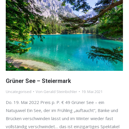
Grüner See – Steiermark
Uncategorised
Von
Gerald Steinbichler
19. Mai 2021
Do. 19. Mai 2022 Preis p. P. € 49 Grüner See – ein
Natujuwel Ein See, der im Frühling „auftaucht“, Bänke und
Brücken verschwinden lässt und im Winter wieder fast
vollständig verschwindet… das ist einzigartiges Spektakel